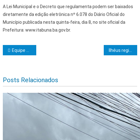
A Lei Municipal e o Decreto que regulamenta podem ser baixados
diretamente da edição eletrônica nº 6.078 do Diário Oficial do
Município publicada nesta quinta-feira, dia 8, no site oficial da
Prefeitura: www.itabuna.ba.gov.br.
Navegação de Post
Equipe de Angiologia do HAMM em Ibicaraí atendeu 2.142 pacientes em 2023
Ilhéus registra 100% de ocupação dos hotéis; cerca de 100 mil turistas devem passar pela cidade
Posts Relacionados