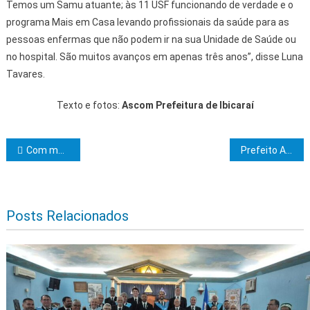
Temos um Samu atuante; às 11 USF funcionando de verdade e o
programa Mais em Casa levando profissionais da saúde para as
pessoas enfermas que não podem ir na sua Unidade de Saúde ou
no hospital. São muitos avanços em apenas três anos”, disse Luna
Tavares.
Texto e fotos:
Ascom Prefeitura de Ibicaraí
Navegação de Post
Com maior investimento da história, Carnaval do Pelourinho é aberto oficialmente por Jerônimo e Geraldo Júnior
Prefeito Augusto Castro sanciona Lei do Programa Esporte e Juventude em Movimento
Posts Relacionados