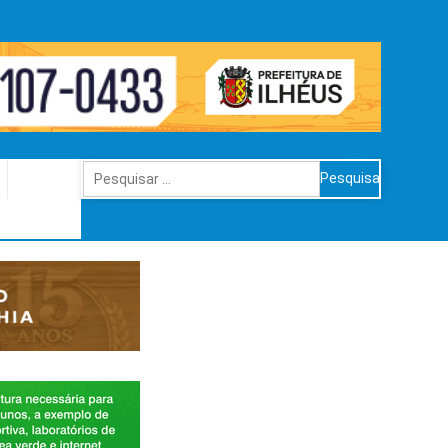
Pesquisar
por: