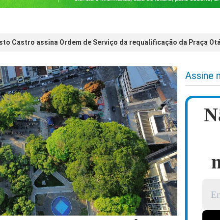
sto Castro assina Ordem de Serviço da requalificação da Praça Ot
Assine 
N
n