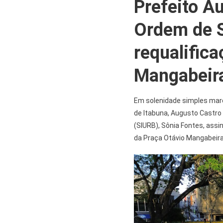
Prefeito A
Ordem de S
requalific
Mangabeir
Em solenidade simples marca
de Itabuna, Augusto Castro 
(SIURB), Sônia Fontes, assi
da Praça Otávio Mangabeira