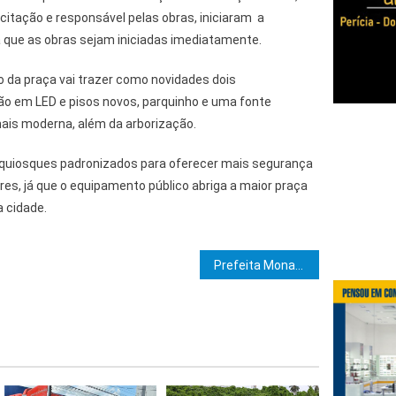
citação e responsável pelas obras, iniciaram a
que as obras sejam iniciadas imediatamente.
o da praça vai trazer como novidades dois
o em LED e pisos novos, parquinho e uma fonte
ais moderna, além da arborização.
 quiosques padronizados para oferecer mais segurança
es, já que o equipamento público abriga a maior praça
a cidade.
e Post
Prefeita Monalisa Tavares vistoriou andamento da construção das 150 casas no bairro do Paletó