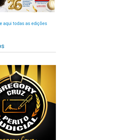
 aqui todas as edições
os