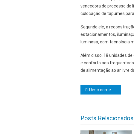
vencedora do processo de li
colocação de tapumes para 
Segundo ele, a reconstruçã
estacionamentos, iluminaçã
luminosa, com tecnologia m
Além disso, 18 unidades de
e conforto aos frequentador
de alimentação ao ar livre d
Navegação d
Uesc comemora parceria com o Colégio da Polícia Militar Rômulo Galvão
Posts Relacionados