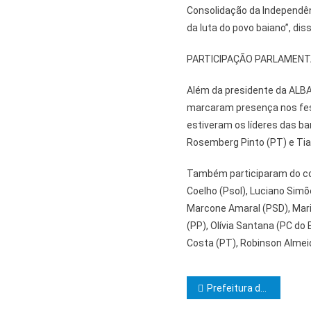
Consolidação da Independên
da luta do povo baiano”, diss
PARTICIPAÇÃO PARLAMEN
Além da presidente da ALBA
marcaram presença nos fest
estiveram os líderes das ba
Rosemberg Pinto (PT) e Tia
Também participaram do cort
Coelho (Psol), Luciano Simõe
Marcone Amaral (PSD), Maria
(PP), Olívia Santana (PC do
Costa (PT), Robinson Almeid
Navegação d
Prefeitura de Itabuna homologou o resultado do Processo Seletivo da Secretaria da Educação