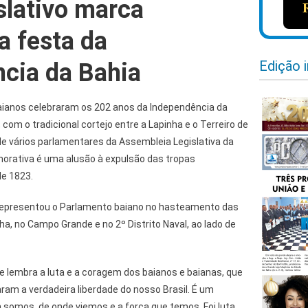
slativo marca
a festa da
Edição 
cia da Bahia
baianos celebraram os 202 anos da Independência da
, com o tradicional cortejo entre a Lapinha e o Terreiro de
de vários parlamentares da Assembleia Legislativa da
orativa é uma alusão à expulsão das tropas
de 1823.
 representou o Parlamento baiano no hasteamento das
ha, no Campo Grande e no 2º Distrito Naval, ao lado de
e lembra a luta e a coragem dos baianos e baianas, que
aram a verdadeira liberdade do nosso Brasil. É um
somos, de onde viemos e a força que temos. Foi luta.