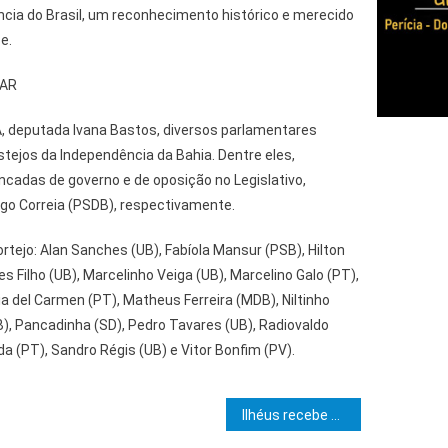
cia do Brasil, um reconhecimento histórico e merecido
e.
TAR
, deputada Ivana Bastos, diversos parlamentares
ejos da Independência da Bahia. Dentre eles,
ncadas de governo e de oposição no Legislativo,
go Correia (PSDB), respectivamente.
ejo: Alan Sanches (UB), Fabíola Mansur (PSB), Hilton
s Filho (UB), Marcelinho Veiga (UB), Marcelino Galo (PT),
 del Carmen (PT), Matheus Ferreira (MDB), Niltinho
 B), Pancadinha (SD), Pedro Tavares (UB), Radiovaldo
a (PT), Sandro Régis (UB) e Vitor Bonfim (PV).
e Post
Ilhéus recebe desfibrilador público e capacita população para salvar vidas