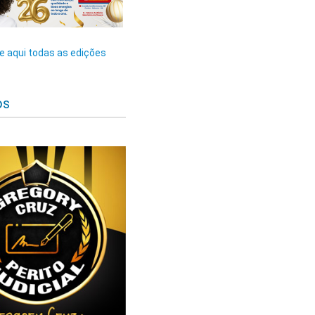
 aqui todas as edições
os