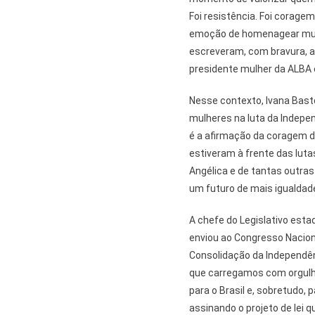
Foi resistência. Foi coragem
emoção de homenagear mulh
escreveram, com bravura, as
presidente mulher da ALBA
Nesse contexto, Ivana Bas
mulheres na luta da Indepen
é a afirmação da coragem d
estiveram à frente das lutas
Angélica e de tantas outr
um futuro de mais igualdade
A chefe do Legislativo esta
enviou ao Congresso Nacional
Consolidação da Independênc
que carregamos com orgulho 
para o Brasil e, sobretudo, 
assinando o projeto de lei 