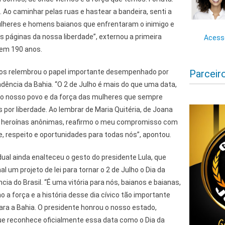
. Ao caminhar pelas ruas e hastear a bandeira, senti a
eres e homens baianos que enfrentaram o inimigo e
 páginas da nossa liberdade”, externou a primeira
Acesse
 em 190 anos.
tos relembrou o papel importante desempenhado por
Parceir
dência da Bahia. “O 2 de Julho é mais do que uma data,
o nosso povo e da força das mulheres que sempre
 por liberdade. Ao lembrar de Maria Quitéria, de Joana
as heroínas anônimas, reafirmo o meu compromisso com
, respeito e oportunidades para todas nós”, apontou.
dual ainda enalteceu o gesto do presidente Lula, que
 um projeto de lei para tornar o 2 de Julho o Dia da
ia do Brasil. “É uma vitória para nós, baianos e baianas,
a força e a história desse dia cívico tão importante
para a Bahia. O presidente honrou o nosso estado,
que reconhece oficialmente essa data como o Dia da