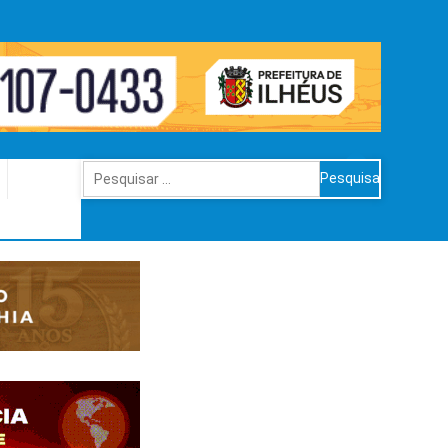
Pesquisar
por: