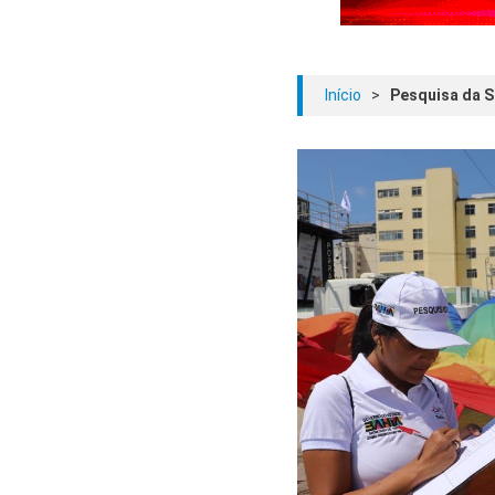
Início
>
Pesquisa da S