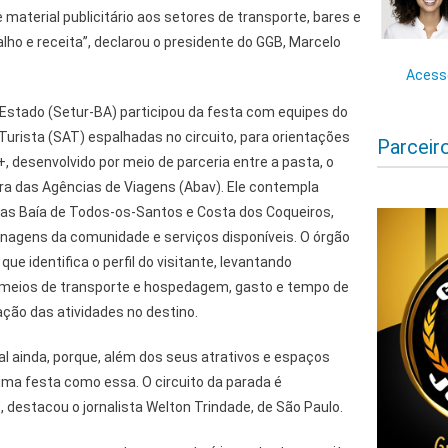
 material publicitário aos setores de transporte, bares e
lho e receita”, declarou o presidente do GGB, Marcelo
Acesse
 Estado (Setur-BA) participou da festa com equipes do
urista (SAT) espalhadas no circuito, para orientações
Parceir
 desenvolvido por meio de parceria entre a pasta, o
ira das Agências de Viagens (Abav). Ele contempla
icas Baía de Todos-os-Santos e Costa dos Coqueiros,
onagens da comunidade e serviços disponíveis. O órgão
e identifica o perfil do visitante, levantando
 meios de transporte e hospedagem, gasto e tempo de
ção das atividades no destino.
al ainda, porque, além dos seus atrativos e espaços
uma festa como essa. O circuito da parada é
, destacou o jornalista Welton Trindade, de São Paulo.