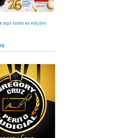
 aqui todas as edições
os