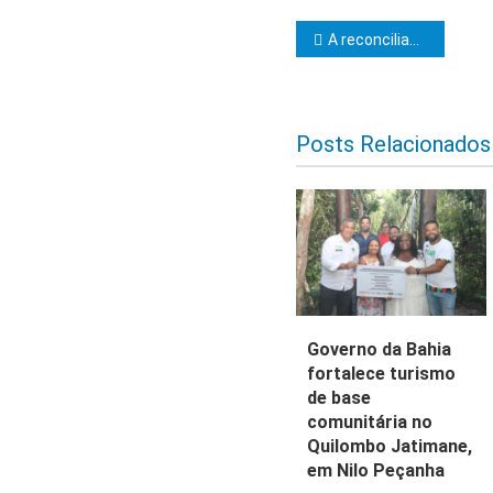
Navegação d
A reconciliação e o perdão
Posts Relacionados
Governo da Bahia
fortalece turismo
de base
comunitária no
Quilombo Jatimane,
em Nilo Peçanha