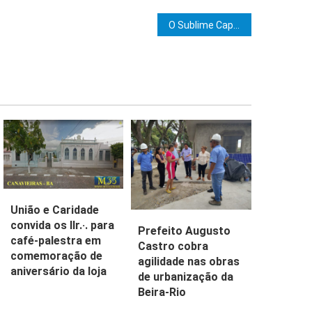
e Post
O Sublime Capítulo Rosa Cruz Joseph Rafle Salume, Clima de Buerarema, convida os IIr.·. do sul da Bahia para sessão de iniciação ao grau 18, dia10/09/2024.
União e Caridade
convida os IIr.·. para
Prefeito Augusto
café-palestra em
Castro cobra
comemoração de
agilidade nas obras
aniversário da loja
de urbanização da
Beira-Rio