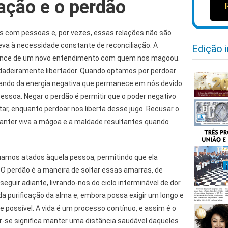
iação e o perdão
 com pessoas e, por vezes, essas relações não são
eva à necessidade constante de reconciliação. A
Edição 
hance de um novo entendimento com quem nos magoou.
erdadeiramente libertador. Quando optamos por perdoar
ando da energia negativa que permanece em nós devido
essoa. Negar o perdão é permitir que o poder negativo
tar, enquanto perdoar nos liberta desse jugo. Recusar o
manter viva a mágoa e a maldade resultantes quando
amos atados àquela pessoa, permitindo que ela
O perdão é a maneira de soltar essas amarras, de
seguir adiante, livrando-nos do ciclo interminável de dor.
da purificação da alma e, embora possa exigir um longo e
 possível. A vida é um processo contínuo, e assim é o
ar-se significa manter uma distância saudável daqueles