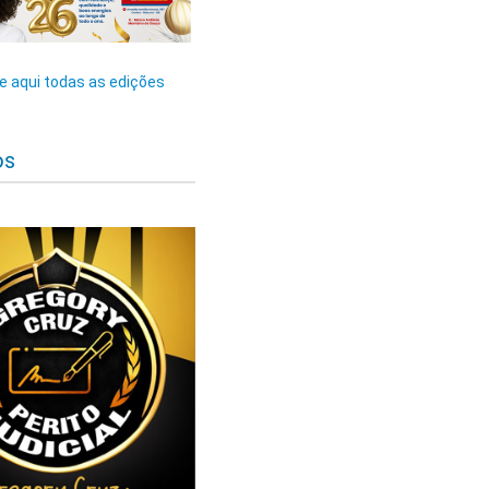
 aqui todas as edições
os