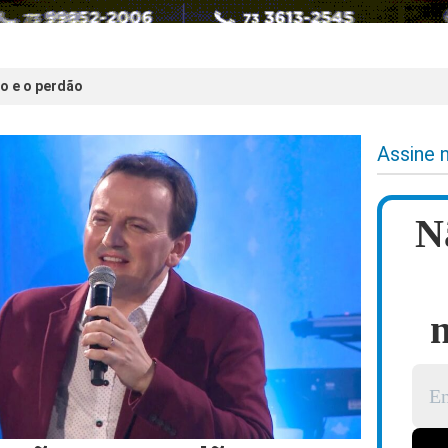
ão e o perdão
Assine 
N
n