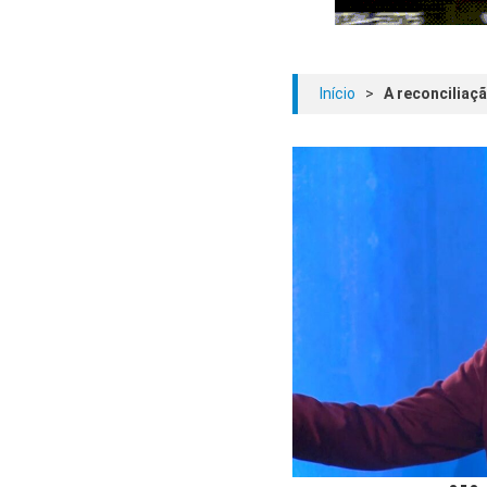
Início
>
A reconciliaç