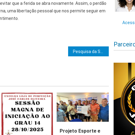
vitar que a ferida se abra novamente. Assim, o perdão
rna, uma libertação pessoal que nos permite seguir em
ntimento.
Acesse
Parceir
e Post
Pesquisa da Setur-BA avalia impacto turístico da Parada do Orgulho LGBT+ na Bahia
Projeto Esporte e