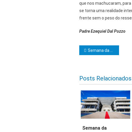
que nos machucaram, para e
se torna uma realidade inte
frente sem o peso do resse
Padre Ezequiel Dal Pozzo
Navegação d
Semana da Assembleia Legislativa da Bahia
Posts Relacionados
Semana da