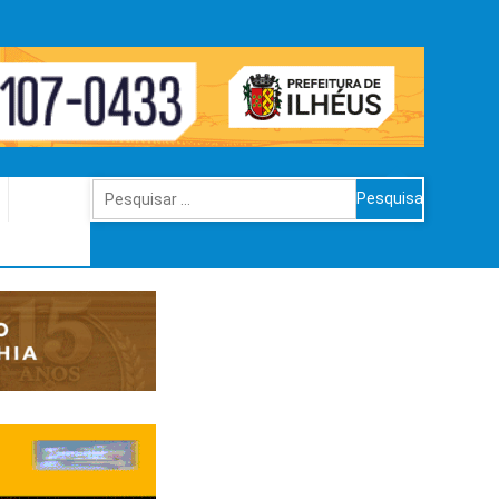
Pesquisar
por: