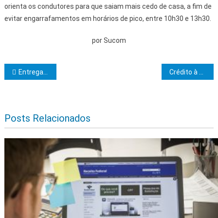
orienta os condutores para que saiam mais cedo de casa, a fim de
evitar engarrafamentos em horários de pico, entre 10h30 e 13h30.
por Sucom
Navegação de Post
Entrega de sistema de abastecimento de água e equipamentos para a saúde em Aiquara completam investimentos em 150 municípios baianos em 2023
Crédito à exportação do BNDES alcança maior patamar desde 2016
Posts Relacionados