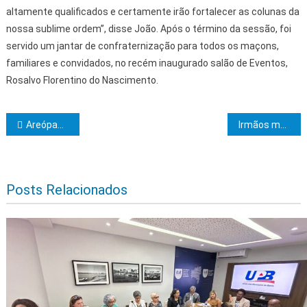
altamente qualificados e certamente irão fortalecer as colunas da
nossa sublime ordem”, disse João. Após o término da sessão, foi
servido um jantar de confraternização para todos os maçons,
familiares e convidados, no recém inaugurado salão de Eventos,
Rosalvo Florentino do Nascimento.
Navegação de Post
Areópago Itabunense realiza Sessão Magna de Iniciação
Irmãos maçons
Posts Relacionados