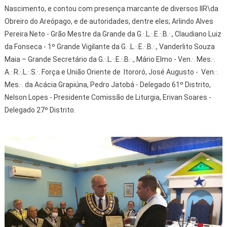
Nascimento, e contou com presença marcante de diversos IIR\da
Obreiro do Areópago, e de autoridades, dentre eles; Arlindo Alves
Pereira Neto - Grão Mestre da Grande da G.·.L.·.E.·.B.·., Claudiano Luiz
da Fonseca - 1º Grande Vigilante da G.·.L.·.E.·.B.·., Vanderlito Souza
Maia – Grande Secretário da G.·.L.·.E.·.B.·., Mário Elmo - Ven.·. Mes.·.
A.·.R.·.L.·.S.·. Força e União Oriente de Itororó, José Augusto - Ven.·.
Mes.·. da Acácia Grapiúna, Pedro Jatobá - Delegado 61º Distrito,
Nelson Lopes - Presidente Comissão de Liturgia, Erivan Soares -
Delegado 27º Distrito.