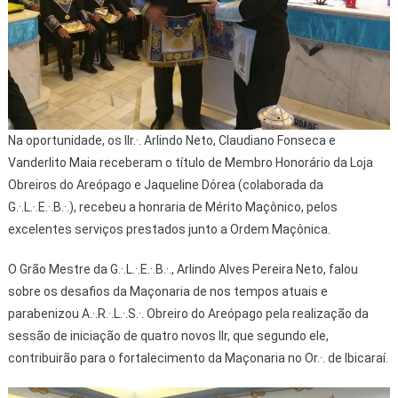
Na oportunidade, os IIr.·. Arlindo Neto, Claudiano Fonseca e
Vanderlito Maia receberam o título de Membro Honorário da Loja
Obreiros do Areópago e Jaqueline Dórea (colaborada da
G.·.L.·.E.·.B.·.), recebeu a honraria de Mérito Maçônico, pelos
excelentes serviços prestados junto a Ordem Maçônica.
O Grão Mestre da G.·.L.·.E.·.B.·., Arlindo Alves Pereira Neto, falou
sobre os desafios da Maçonaria de nos tempos atuais e
parabenizou A.·.R.·.L.·.S.·. Obreiro do Areópago pela realização da
sessão de iniciação de quatro novos IIr, que segundo ele,
contribuirão para o fortalecimento da Maçonaria no Or.·. de Ibicaraí.