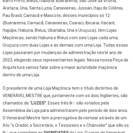
Barro Preto, Ilhéus, Itabuna, Buerarema, São José da Vitória,
Arataca, Una, Santa Luzia, Canavieiras, Jussari, Itaju do Colônia,
Pau Brasil, Camacã e Mascote, desses municípios só 12
(Buerarema, Camacã, Canavieiras, Coaraci, Ibicaraí, Itacaré,
Itajuípe, Itabuna, Ilhéus, Ubaitaba, Una e Uruçuca), têm Lojas
Maçônicas, sendo Itabuna e Ilhéus com seis Lojas cada uma;
Uruçuca com duas Lojas e as demais com uma Loja. Todas essas
Lojas passaram por mudanças de administração neste ano de
2023, elegendo seus representantes legais. Nessa nossa Peça de
Arquitetura vamos falar sobre a maior autoridade maçônica
dentro de uma Loja.
O presidente de uma Loja Maçônica tem o título distintivo de
VENERÁVEL MESTRE que, juntamente com os dois Vigilantes, são
chamados de “
LUZES".
Esses três IIr∴ são votados pela
Assembleia da Loja para administrarem pelo período de dois anos.
O Venerável Mestre tem a prerrogativa de nomear através de um
Ato “o Orador, o Secretário, o Tesoureiro e o Chanceler” que são os
IIr∴ que compõem as
DIGNIDADES
da Loja. O cargo de Venerável