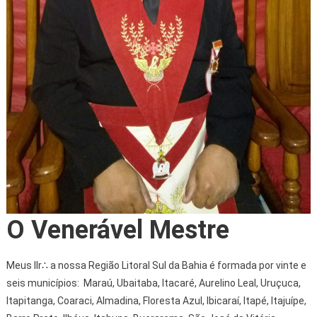
O Venerável Mestre
Meus IIr∴ a nossa Região Litoral Sul da Bahia é formada por vinte e
seis municípios: Maraú, Ubaitaba, Itacaré, Aurelino Leal, Uruçuca,
Itapitanga, Coaraci, Almadina, Floresta Azul, Ibicaraí, Itapé, Itajuípe,