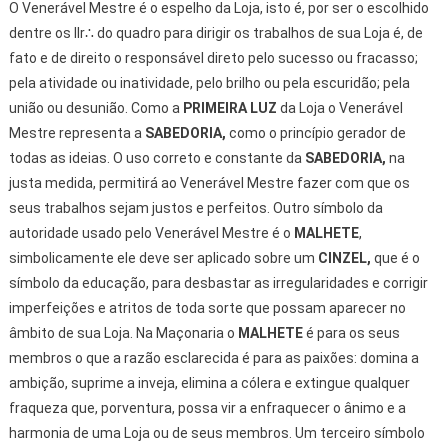
O Venerável Mestre é o espelho da Loja, isto é, por ser o escolhido
dentre os IIr∴ do quadro para dirigir os trabalhos de sua Loja é, de
fato e de direito o responsável direto pelo sucesso ou fracasso;
pela atividade ou inatividade, pelo brilho ou pela escuridão; pela
união ou desunião. Como a
PRIMEIRA LUZ
da Loja o Venerável
Mestre representa a
SABEDORIA,
como o princípio gerador de
todas as ideias. O uso correto e constante da
SABEDORIA,
na
justa medida, permitirá ao Venerável Mestre fazer com que os
seus trabalhos sejam justos e perfeitos. Outro símbolo da
autoridade usado pelo Venerável Mestre é o
MALHETE
,
simbolicamente ele deve ser aplicado sobre um
CINZEL,
que é o
símbolo da educação, para desbastar as irregularidades e corrigir
imperfeições e atritos de toda sorte que possam aparecer no
âmbito de sua Loja. Na Maçonaria o
MALHETE
é para os seus
membros o que a razão esclarecida é para as paixões: domina a
ambição, suprime a inveja, elimina a cólera e extingue qualquer
fraqueza que, porventura, possa vir a enfraquecer o ânimo e a
harmonia de uma Loja ou de seus membros. Um terceiro símbolo