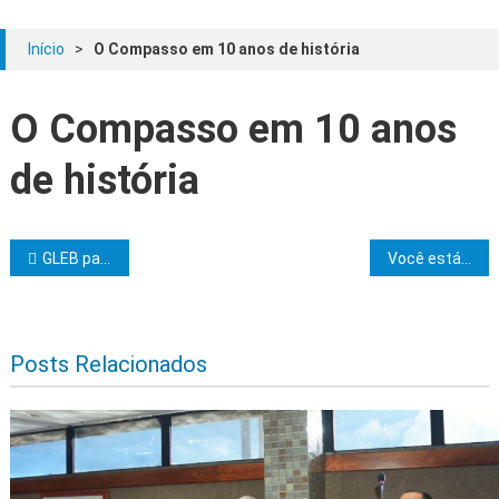
Início
>
O Compasso em 10 anos de história
O Compasso em 10 anos
de história
Navegação de Post
GLEB participa de Sessão Magna com Lojas do Oriente de Vitória da Conquista
Você está preparado para exercer o cargo de Venerável Mestre?
Posts Relacionados