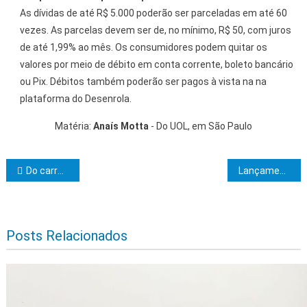
As dívidas de até R$ 5.000 poderão ser parceladas em até 60
vezes. As parcelas devem ser de, no mínimo, R$ 50, com juros
de até 1,99% ao mês. Os consumidores podem quitar os
valores por meio de débito em conta corrente, boleto bancário
ou Pix. Débitos também poderão ser pagos à vista na na
plataforma do Desenrola.
Matéria:
Anaís Motta
- Do UOL, em São Paulo
Navegação de Post
Do carro elétrico ao parque eólico, Bahia desponta no cenário nacional e mostra fôlego em momento de franco desenvolvimento
Lançamento das fábricas da BYD em Camaçari marca início de novo capítulo na indústria automobilística brasileira
Posts Relacionados