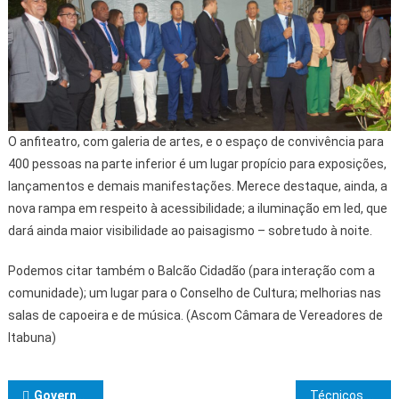
O anfiteatro, com galeria de artes, e o espaço de convivência para
400 pessoas na parte inferior é um lugar propício para exposições,
lançamentos e demais manifestações. Merece destaque, ainda, a
nova rampa em respeito à acessibilidade; a iluminação em led, que
dará ainda maior visibilidade ao paisagismo – sobretudo à noite.
Podemos citar também o Balcão Cidadão (para interação com a
comunidade); um lugar para o Conselho de Cultura; melhorias nas
salas de capoeira e de música. (Ascom Câmara de Vereadores de
Itabuna)
Navegação de Post
Governo baiano e BB assinam acordo para implantação do primeiro CCBB do Norte-Nordeste
Técnicos da EMASA e BAHIAGÁS atuam em conjunto para concluir travessia da rede do Mais Água na BR-101