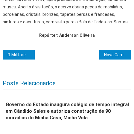
museu. Aberto à visitação, o acervo abriga peças de mobiliário,
porcelanas, cristais, bronzes, tapetes persas e franceses,
pinturas e esculturas, com vista para a Baía de Todos-os-Santos.
Repórter: Anderson Oliveira
Navegação de Post
Militares fazem Visita de Orientação Técnica na Junta do Serviço Militar de Ibicaraí
Nova Câmara de Itabuna garante brilho ao Centro Cultural Josué Brandão
Posts Relacionados
Governo do Estado inaugura colégio de tempo integral
em Cândido Sales e autoriza construção de 90
moradias do Minha Casa, Minha Vida