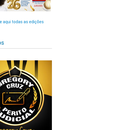
 aqui todas as edições
os