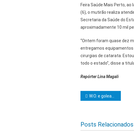
Feira Saúde Mais Perto, ao 
(6), o mutirão realiza aten
Secretaria da Saúde do Esta
aproximadamente 10 mil pe
“Ontem foram quase dez mil
entregamos equipamentos de
cirurgias de catarata. Esto
todo o estado”, disse a titu
Repórter Lina Magali
Navegação d
W.O. e goleada na primeira rodada marcam domingo do InterClubes
Posts Relacionados