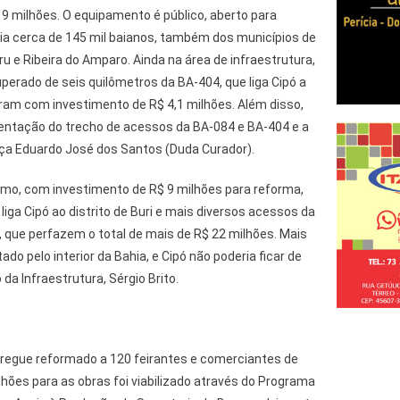
9 milhões. O equipamento é público, aberto para
ia cerca de 145 mil baianos, também dos municípios de
ru e Ribeira do Amparo. Ainda na área de infraestrutura,
perado de seis quilômetros da BA-404, que liga Cipó a
aram com investimento de R$ 4,1 milhões. Além disso,
entação do trecho de acessos da BA-084 e BA-404 e a
ça Eduardo José dos Santos (Duda Curador).
mo, com investimento de R$ 9 milhões para reforma,
iga Cipó ao distrito de Buri e mais diversos acessos da
s, que perfazem o total de mais de R$ 22 milhões. Mais
o pelo interior da Bahia, e Cipó não poderia ficar de
 da Infraestrutura, Sérgio Brito.
tregue reformado a 120 feirantes e comerciantes de
ilhões para as obras foi viabilizado através do Programa