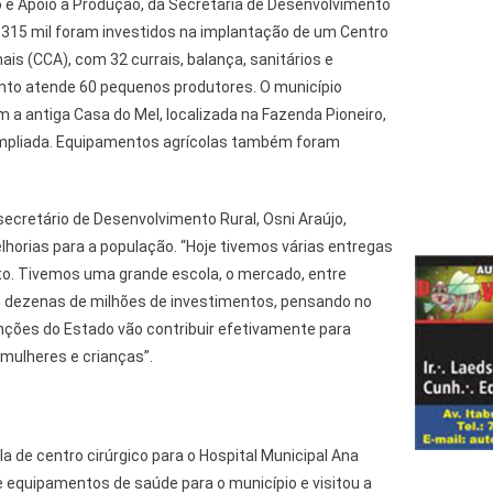
e Apoio à Produção, da Secretaria de Desenvolvimento
 315 mil foram investidos na implantação de um Centro
is (CCA), com 32 currais, balança, sanitários e
nto atende 60 pequenos produtores. O município
a antiga Casa do Mel, localizada na Fazenda Pioneiro,
mpliada. Equipamentos agrícolas também foram
 secretário de Desenvolvimento Rural, Osni Araújo,
horias para a população. “Hoje tivemos várias entregas
to. Tivemos uma grande escola, o mercado, entre
m dezenas de milhões de investimentos, pensando no
enções do Estado vão contribuir efetivamente para
mulheres e crianças”.
 de centro cirúrgico para o Hospital Municipal Ana
e equipamentos de saúde para o município e visitou a