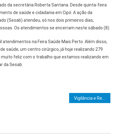
lado da secretária Roberta Santana. Desde quinta-feira
dimento de saúde e cidadania em Cipó. A ação da
do (Sesab) atendeu, só nos dois primeiros dias,
ssoas. Os atendimentos se encerram neste sábado (8).
 atendimentos na Feira Saúde Mais Perto. Além disso,
 saúde, um centro cirúrgico, já hoje realizando 279
u muito feliz com o trabalho que estamos realizando em
lar da Sesab.
e Post
Vigilância e Resistência empossará nova diretoria