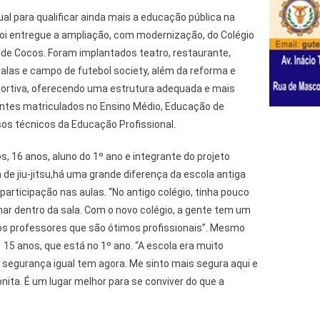
al para qualificar ainda mais a educação pública na
oi entregue a ampliação, com modernização, do Colégio
 de Cocos. Foram implantados teatro, restaurante,
 salas e campo de futebol society, além da reforma e
portiva, oferecendo uma estrutura adequada e mais
ntes matriculados no Ensino Médio, Educação de
sos técnicos da Educação Profissional.
, 16 anos, aluno do 1º ano e integrante do projeto
 de jiu-jitsu,há uma grande diferença da escola antiga
 participação nas aulas. “No antigo colégio, tinha pouco
ar dentro da sala. Com o novo colégio, a gente tem um
s professores que são ótimos profissionais”. Mesmo
 15 anos, que está no 1º ano. “A escola era muito
 segurança igual tem agora. Me sinto mais segura aqui e
nita. É um lugar melhor para se conviver do que a