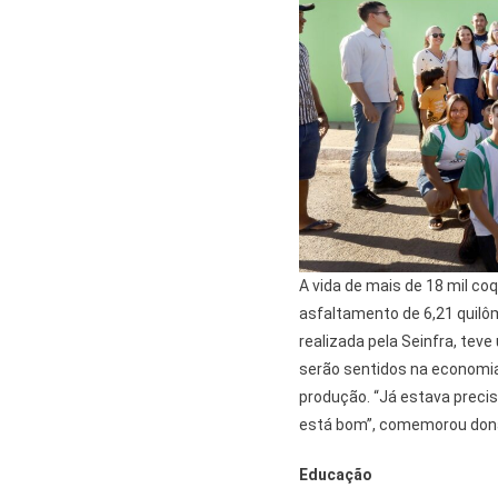
A vida de mais de 18 mil c
asfaltamento de 6,21 quilô
realizada pela Seinfra, tev
serão sentidos na economia
produção. “Já estava preci
está bom”, comemorou dona 
Educação