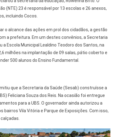
clarou a secretária da educação, Rowenna Brito. O
ção (NTE) 23 é responsável por 13 escolas e 26 anexos,
os, incluindo Cocos.
ar o alcance das ações em prol dos cidadãos, a gestão
com a prefeitura. Em um destes convênios, a Secretaria
u a Escola Municipal Lealdino Teodoro dos Santos, na
2,6 milhões na implantação de 09 salas, pátio coberto e
ender 500 alunos do Ensino Fundamental.
mitiu que a Secretaria da Saúde (Sesab) construísse a
S) Feliciana Souza dos Reis. Na ocasião foi entregue
pamentos para a UBS. O governador ainda autorizou a
 bairros Vila Vitória e Parque de Exposições. Com isso,
 calçadas.