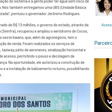
liação do sistema e a gente poder ter água sem risco de
rica. Nós também entregamos uma UBS (Unidade Básica
zada”, pontuou o governador Jerônimo Rodrigues.
ado de R$ 13 milhões, o governo do estado, através da
Acesse
a (Seinfra), recuperou e ampliou o aeródromo de Cocos,
o oeste baiano, que, além do agronegócio, tem o
Parceir
ção de renda. Foram realizados os serviços de
 taxiway, pátio de aeronaves, sinalização horizontal e
o de acesso, permitindo o pouso e decolagem de
ça. Na oportunidade, ele autorizou a construção de
s e a instalação de balizamento noturno, possibilitando
e.