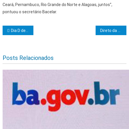
Ceará, Pernambuco, Rio Grande do Norte e Alagoas, juntos”,
pontuou o secretário Bacelar.
Navegação de Post
Dia D de Mobilização Nacional na Luta contra a Dengue em Itabuna reforçou a necessidade de combate ao Aedes aegypti
Direto da Assembleia Legislativa da Bahia
Posts Relacionados