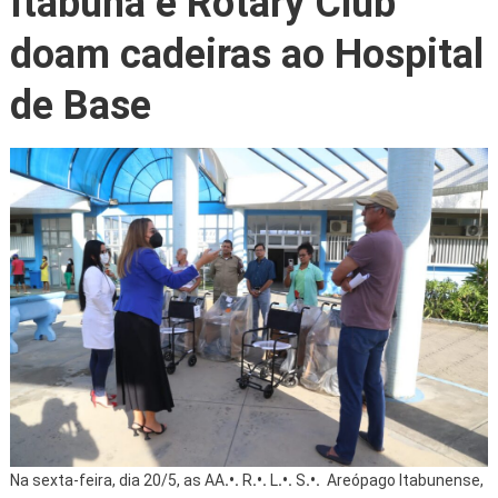
Itabuna e Rotary Club
doam cadeiras ao Hospital
de Base
Na sexta-feira, dia 20/5, as AA
.•.
R
.•.
L
.•.
S
.•.
Areópago Itabunense,