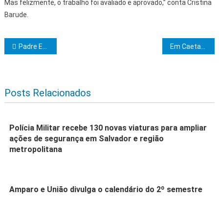
Mas felizmente, o trabalho foi avaliado e aprovado,” conta Cristina
Barude.
Navegação de Post
Padre Ezequiel Dal Pozzo lança novo DVD gravado com orquestra
Em Caetanos, Governo do Estado investe R$ 57 milhões em obras estruturantes
Posts Relacionados
Polícia Militar recebe 130 novas viaturas para ampliar
ações de segurança em Salvador e região
metropolitana
Amparo e União divulga o calendário do 2º semestre