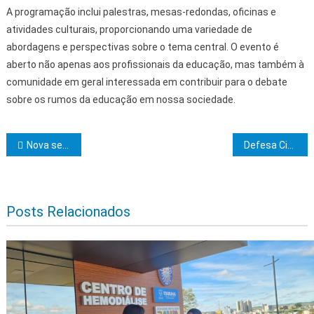
A programação inclui palestras, mesas-redondas, oficinas e
atividades culturais, proporcionando uma variedade de
abordagens e perspectivas sobre o tema central. O evento é
aberto não apenas aos profissionais da educação, mas também à
comunidade em geral interessada em contribuir para o debate
sobre os rumos da educação em nossa sociedade.
Navegação de Post
Nova sede do Caps Gregório de Matos, no Pelourinho, é inaugurada pelo Governo da Bahia
Defesa Civil alerta: possibilidade de chuva. São 105 milímetros previstos até dia 20 de fevereiro
Posts Relacionados