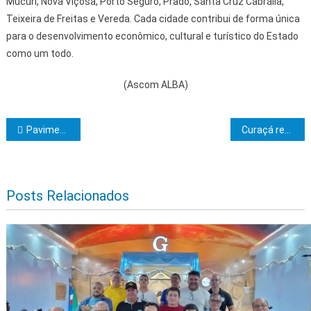
Mucuri, Nova Viçosa, Porto Seguro, Prado, Santa Cruz Cabrália,
Teixeira de Freitas e Vereda. Cada cidade contribui de forma única
para o desenvolvimento econômico, cultural e turístico do Estado
como um todo.
(Ascom ALBA)
Navegação de Post
Pavimentação de estrada, equipamentos e novas obras beneficiam população de Rafael Jambeiro
Curaçá recebe Centro Educacional em tempo integral, com investimento de R$ 23,8 milhões do Estado
Posts Relacionados