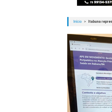
Início
>
Itabuna repre