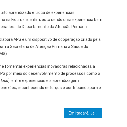
uito aprendizado e troca de experiências.
o na Fiocruz e, enfim, está sendo uma experiência bem
rdenadora do Departamento da Atenção Primária.
olabora APS é um dispositivo de cooperação criado pela
om a Secretaria de Atenção Primária à Saúde do
MS).
r e fomentar experiências inovadoras relacionadas a
APS por meio do desenvolvimento de processos como o
n loco
), entre experiências e a aprendizagem
 conexões, reconhecendo esforços e contribuindo para o
e Post
Em Itacaré, Jerônimo Rodrigues participa da abertura do 1º Congresso Foco no Municipalismo e destaca a integração entre Estado e Municípios