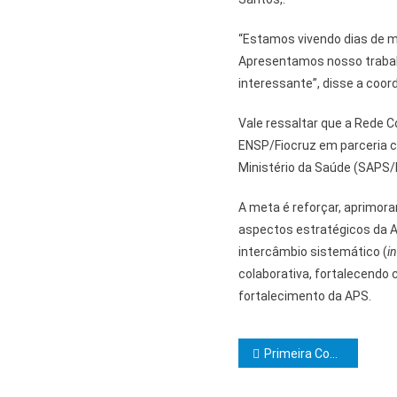
“Estamos vivendo dias de m
Apresentamos nosso trabalh
interessante”, disse a coo
Vale ressaltar que a Rede C
ENSP/Fiocruz em parceria c
Ministério da Saúde (SAPS/
A meta é reforçar, aprimora
aspectos estratégicos da 
intercâmbio sistemático (
i
colaborativa, fortalecendo
fortalecimento da APS.
Navegação d
Primeira Copa Distrital de Ilhéus chega à quinta rodada neste domingo 26