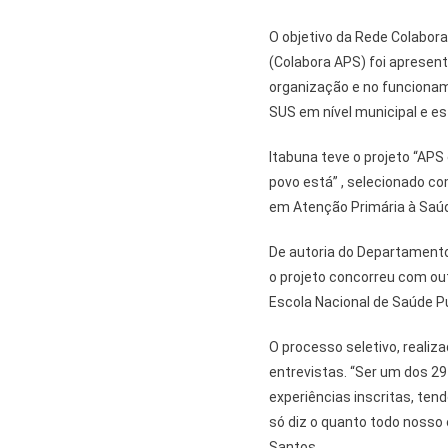
O objetivo da Rede Colabor
(Colabora APS) foi apresent
organização e no funcionam
SUS em nível municipal e es
Itabuna teve o projeto “AP
povo está” , selecionado c
em Atenção Primária à Saúde
De autoria do Departamento
o projeto concorreu com out
Escola Nacional de Saúde Pú
O processo seletivo, realiza
entrevistas. “Ser um dos 29
experiências inscritas, ten
só diz o quanto todo nosso
Santos,.