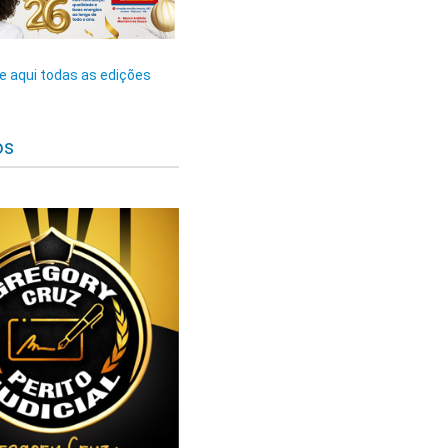
 aqui todas as edições
os