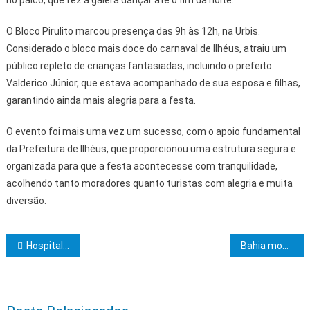
no palco, que fez a galera dançar até o fim da noite.
O Bloco Pirulito marcou presença das 9h às 12h, na Urbis.
Considerado o bloco mais doce do carnaval de Ilhéus, atraiu um
público repleto de crianças fantasiadas, incluindo o prefeito
Valderico Júnior, que estava acompanhado de sua esposa e filhas,
garantindo ainda mais alegria para a festa.
O evento foi mais uma vez um sucesso, com o apoio fundamental
da Prefeitura de Ilhéus, que proporcionou uma estrutura segura e
organizada para que a festa acontecesse com tranquilidade,
acolhendo tanto moradores quanto turistas com alegria e muita
diversão.
Navegação de Post
Hospital de Base de Itabuna promove blitz educativa de prevenção às ISTs e segurança no trânsito
Bahia moderniza a saúde pública com novo código de vigilância