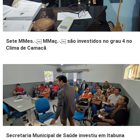
Sete MMes.·.￼ MMaç.·.￼ são investidos no grau 4 no
Clima de Camacã
Secretaria Municipal de Saúde investiu em Itabuna