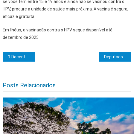
se você tem entre 15 e 19 anos e ainda não se vacinou contra o
HPV, procure a unidade de saúde mais próxima. A vacina é segura,
eficaz e gratuita.
Em Ilhéus, a vacinação contra o HPV segue disponível até
dezembro de 2025.
Navegação de Post
Docente da Uesc Atua na Coordenação da Avaliação Quadrienal da CAPES
Deputados e servidores da ALBA têm até domingo para declarar bens e rendas
Posts Relacionados