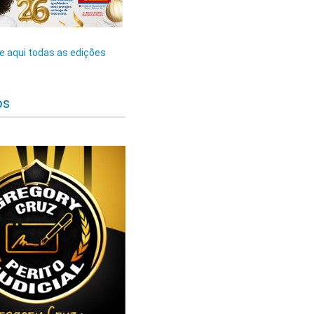
 aqui todas as edições
os