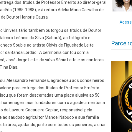
entrega dos títulos de Professor Emérito ao diretor-geral
Macêdo (1985-1988), e à reitora Adélia Maria Carvalho de
 de Doutor Honoris Causa.
Acesse
o Universitário também outorgou os títulos de Doutor
lmiro Leôncio da Silva (Sabará), ao fotógrafo e
Parceir
heco Soub e ao artista Clóvis de Figueiredo Leite
dor da Banda Lordão. A cerimônia contou com a
ó, José Jorge Leite, da viúva Sônia Leite e as cantoras
 Tina Dias.
onsu, Alessandro Fernandes, agradeceu aos conselheiros
solene para entrega dos títulos de Professor Emérito
risou que foram descerradas uma placa alusiva ao 50
m homenagem aos fundadores com o agradecimentos a
o da Lavoura Cacaueira Ceplac, responsável pela
ao saudoso agricultor Manoel Nabuco e sua família
ta área, ajudando, junto com todos os pioneiros, a criar