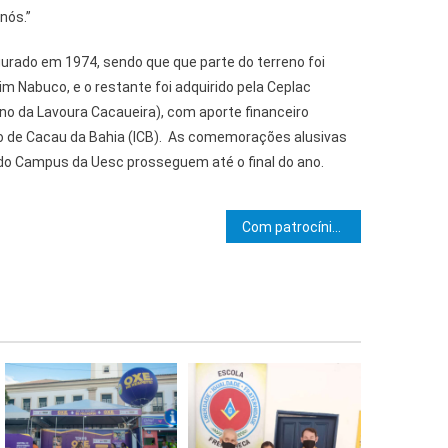
nós.”
urado em 1974, sendo que que parte do terreno foi
im Nabuco, e o restante foi adquirido pela Ceplac
no da Lavoura Cacaueira), com aporte financeiro
o de Cacau da Bahia (ICB). As comemorações alusivas
do Campus da Uesc prosseguem até o final do ano.
e Post
Com patrocínio da Bahiagás, Bienal do Livro Bahia acontece em Salvador