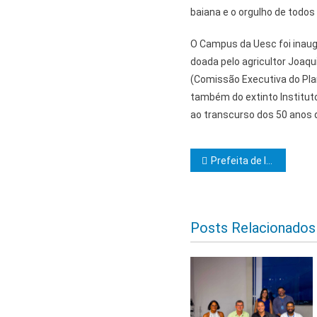
baiana e o orgulho de todos 
O Campus da Uesc foi inaug
doada pelo agricultor Joaqu
(Comissão Executiva do Pla
também do extinto Institut
ao transcurso dos 50 anos 
Navegação d
Prefeita de Ibicaraí participa da entrega de novo mobiliário para as escolas municipais
Posts Relacionados