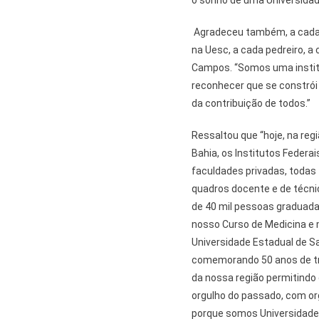
o sonho de uma Universidad
Agradeceu também, a cada 
na Uesc, a cada pedreiro, a
Campos. “Somos uma institu
reconhecer que se constró
da contribuição de todos.”
Ressaltou que “hoje, na regi
Bahia, os Institutos Federai
faculdades privadas, toda
quadros docente e de técni
de 40 mil pessoas graduada
nosso Curso de Medicina e m
Universidade Estadual de Sa
comemorando 50 anos de tr
da nossa região permitindo
orgulho do passado, com or
porque somos Universidade