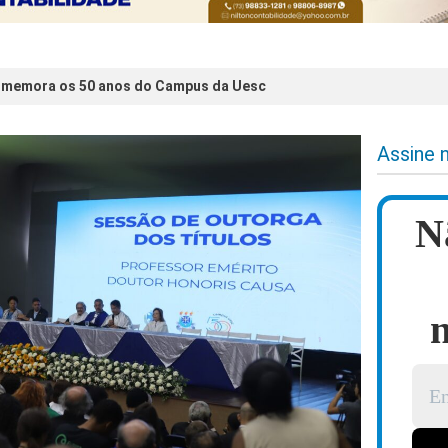
omemora os 50 anos do Campus da Uesc
Assine 
N
n