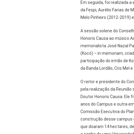
Em seguida, foi realizada a 
da Fespi, Aurélio Farias de 
Melo Pinheiro (2012-2019) e
A sessão solene do Conselh
Honoris Causa ao músico Ada
memorialista José Nazal Pac
(Kocó) – in memoriam, cria
participação do irmão de Koc
da Banda Lordão, Cris Mel e
O reitor e presidente do C
pela realização da Reunião 
Doutor Honoris Causa. Ele f
anos do Campus e outra e
Comissão Executiva do Plan
construção desse campus e 
que doaram 14 hectares, des