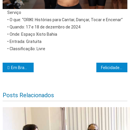
Serviço
• O que: “ORIKI: Histórias para Cantar, Dançar, Tocar e Encenar”
• Quando: 17 e 18 de dezembro de 2024
• Onde: Espaço Xisto Bahia
• Entrada: Gratuita
• Classificação: Livre
Navegação de Post
Em Brasília, prefeitos baianos pressionam para aprovar PEC do Refis Previdenciário dos municípios
Felicidade e Saudade: Dois Sentimentos que Caminham Juntos
Posts Relacionados