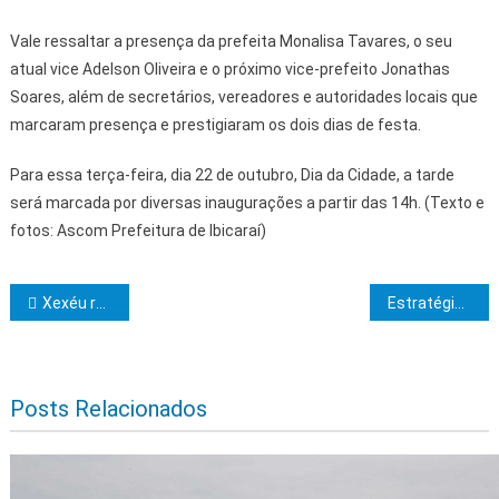
Vale ressaltar a presença da prefeita Monalisa Tavares, o seu
atual vice Adelson Oliveira e o próximo vice-prefeito Jonathas
Soares, além de secretários, vereadores e autoridades locais que
marcaram presença e prestigiaram os dois dias de festa.
Para essa terça-feira, dia 22 de outubro, Dia da Cidade, a tarde
será marcada por diversas inaugurações a partir das 14h. (Texto e
fotos: Ascom Prefeitura de Ibicaraí)
Navegação de Post
Xexéu retorna aos palcos com apresentação no Rio Vermelho
Estratégias para entrega e operacionalização de lotes irrigados em Ponto Novo são alinhadas durante reunião
Posts Relacionados