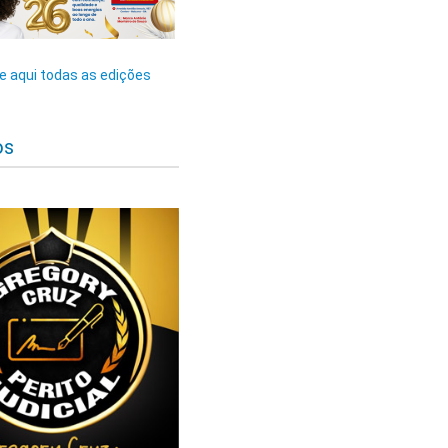
 aqui todas as edições
os