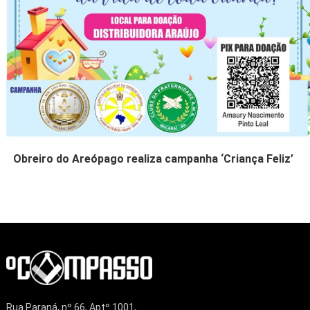
Obreiro do Areópago realiza campanha ‘Criança Feliz’
Rua Paraná, nº 66, Aptº 1001,