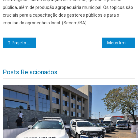
pública, além de produção agropecuária municipal. Os tópicos são
cruciais para a capacitação dos gestores públicos e para o
impulso do agronegócio local. (Secom/BA)
Navegação de Post
Projeto social oferece aulas gratuitas de basquete em Trancoso
Meus Irmãos participem!
Posts Relacionados