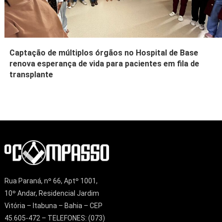
Captação de múltiplos órgãos no Hospital de Base
renova esperança de vida para pacientes em fila de
transplante
Rua Paraná, nº 66, Aptº 1001,
10º Andar, Residencial Jardim
Vitória – Itabuna – Bahia – CEP
45.605-472 – TELEFONES: (073)