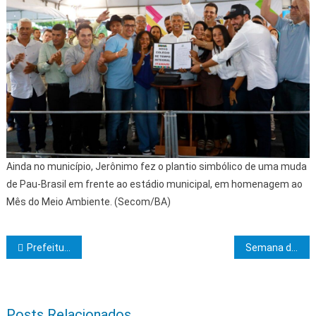
Ainda no município, Jerônimo fez o plantio simbólico de uma muda
de Pau-Brasil em frente ao estádio municipal, em homenagem ao
Mês do Meio Ambiente. (Secom/BA)
Navegação de Post
Prefeitura de Itabuna avalia detalhes para inauguração da Praça Pastor Hélio Lourenço da Silva
Semana da Assembleia Legislativa da Bahia
Posts Relacionados