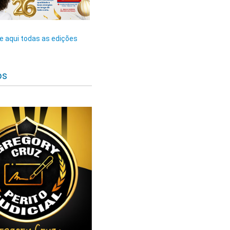
 aqui todas as edições
os