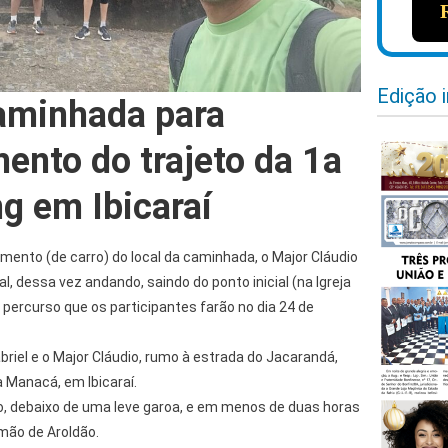
Edição 
aminhada para
ento do trajeto da 1a
g em Ibicaraí
mento (de carro) do local da caminhada, o Major Cláudio
al, dessa vez andando, saindo do ponto inicial (na Igreja
percurso que os participantes farão no dia 24 de
briel e o Major Cláudio, rumo à estrada do Jacarandá,
a Manacá, em Ibicaraí.
 debaixo de uma leve garoa, e em menos de duas horas
mão de Aroldão.