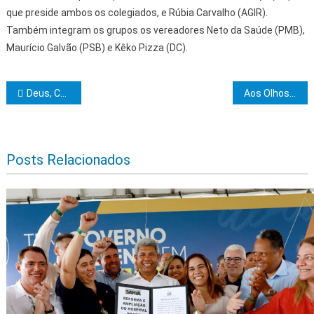
que preside ambos os colegiados, e Rúbia Carvalho (AGIR).
Também integram os grupos os vereadores Neto da Saúde (PMB),
Maurício Galvão (PSB) e Kêko Pizza (DC).
Navegação de Post
Deus, Caridade e Amor, nº 37, Or.·.de Itambé presente na Feira de Ciências & Tecnologia da Escola Frei Caneca
Aos Olhos da Razão: obra de Antonio Balbino será lançada terça-feira, na Uesc
Posts Relacionados