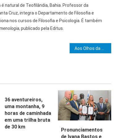
é natural de Teofilândia, Bahia. Professor da
nta Cruz, integra o Departamento de Filosofia e
ona nos cursos de Filosofia e Psicologia. É também
omenologia
, publicado pela Editus.
e Post
Aos Olhos da Razão: obra de Antonio Balbino será lançada terça-feira, na Uesc
36 aventureiros,
uma montanha, 9
horas de caminhada
em uma trilha bruta
de 30 km
Pronunciamentos
de Ivana Bastos e