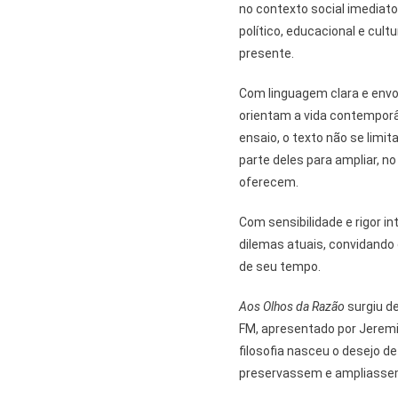
no contexto social imediat
político, educacional e cult
presente.
Com linguagem clara e envo
orientam a vida contemporâ
ensaio, o texto não se limi
parte deles para ampliar, n
oferecem.
Com sensibilidade e rigor in
dilemas atuais, convidando o
de seu tempo.
Aos Olhos da Razão
surgiu d
FM, apresentado por Jeremi
filosofia nasceu o desejo d
preservassem e ampliassem 