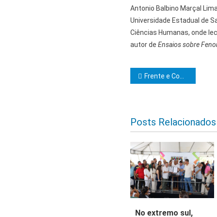
Antonio Balbino Marçal Lima 
Universidade Estadual de Sa
Ciências Humanas, onde leci
autor de
Ensaios sobre Fen
Navegação d
Frente e Comissão de Mulheres da Câmara de Ilhéus planejam ampliação das ações para 2026
Posts Relacionados
No extremo sul,