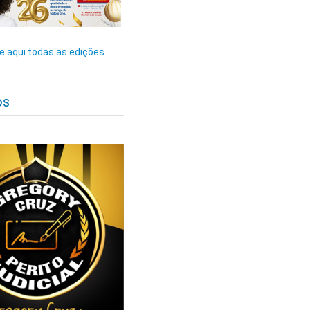
 aqui todas as edições
os