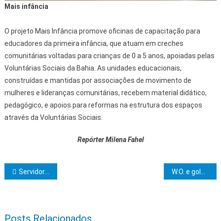
Mais infância
O projeto Mais Infância promove oficinas de capacitação para
educadores da primeira infância, que atuam em creches
comunitárias voltadas para crianças de 0 a 5 anos, apoiadas pelas
Voluntárias Sociais da Bahia. As unidades educacionais,
construídas e mantidas por associações de movimento de
mulheres e lideranças comunitárias, recebem material didático,
pedagógico, e apoios para reformas na estrutura dos espaços
através da Voluntárias Sociais.
Repórter Milena Fahel
Navegação de Post
Servidores públicos passam por capacitação para atuar em Processo de Seleção Simplificada da Prefeitura de Itabuna
W.O. e goleada na primeira rodada marcam domingo do InterClubes
Posts Relacionados