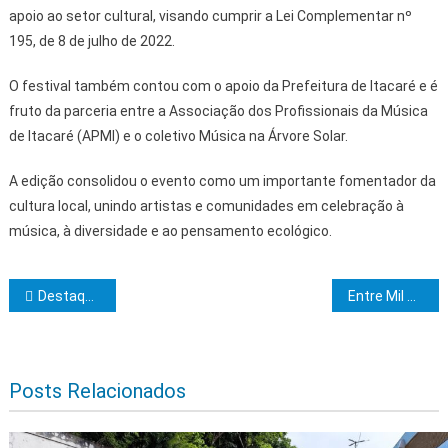
apoio ao setor cultural, visando cumprir a Lei Complementar nº
195, de 8 de julho de 2022.
O festival também contou com o apoio da Prefeitura de Itacaré e é
fruto da parceria entre a Associação dos Profissionais da Música
de Itacaré (APMI) e o coletivo Música na Árvore Solar.
A edição consolidou o evento como um importante fomentador da
cultura local, unindo artistas e comunidades em celebração à
música, à diversidade e ao pensamento ecológico.
Navegação de Post
Destaque no JN: agricultura familiar avança na Bahia a partir de investimentos do Governo do Estado no setor
Entre Mil Caminhos: A Liberdade de Escolher e o Amor que Guia
Posts Relacionados