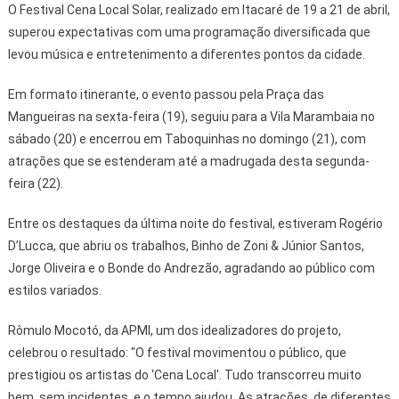
O Festival Cena Local Solar, realizado em Itacaré de 19 a 21 de abril,
superou expectativas com uma programação diversificada que
levou música e entretenimento a diferentes pontos da cidade.
Em formato itinerante, o evento passou pela Praça das
Mangueiras na sexta-feira (19), seguiu para a Vila Marambaia no
sábado (20) e encerrou em Taboquinhas no domingo (21), com
atrações que se estenderam até a madrugada desta segunda-
feira (22).
Entre os destaques da última noite do festival, estiveram Rogério
D’Lucca, que abriu os trabalhos, Binho de Zoni & Júnior Santos,
Jorge Oliveira e o Bonde do Andrezão, agradando ao público com
estilos variados.
Rômulo Mocotó, da APMI, um dos idealizadores do projeto,
celebrou o resultado: "O festival movimentou o público, que
prestigiou os artistas do 'Cena Local'. Tudo transcorreu muito
bem, sem incidentes, e o tempo ajudou. As atrações, de diferentes