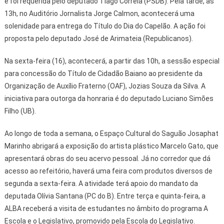
e foi requerida pelo deputado Tiago Correia (PSDB). Pela tarde, às
13h, no Auditório Jornalista Jorge Calmon, acontecerá uma
solenidade para entrega do Título do Dia do Capelão. A ação foi
proposta pelo deputado José de Arimateia (Republicanos).
Na sexta-feira (16), acontecerá, a partir das 10h, a sessão especial
para concessão do Título de Cidadão Baiano ao presidente da
Organização de Auxílio Fraterno (OAF), Jozias Souza da Silva. A
iniciativa para outorga da honraria é do deputado Luciano Simões
Filho (UB).
Ao longo de toda a semana, o Espaço Cultural do Saguão Josaphat
Marinho abrigará a exposição do artista plástico Marcelo Gato, que
apresentará obras do seu acervo pessoal. Já no corredor que dá
acesso ao refeitório, haverá uma feira com produtos diversos de
segunda a sexta-feira. A atividade terá apoio do mandato da
deputada Olívia Santana (PC do B). Entre terça e quinta-feira, a
ALBA receberá a visita de estudantes no âmbito do programa A
Escola e o Legislativo, promovido pela Escola do Legislativo.