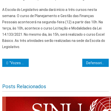
A Escola do Legislativo ainda dará início a três cursos nesta
semana. O curso de Planejamento e Gestão das Finanças
Pessoais acontecerá na segunda-feira (12) a partir das 10h. Na
terça, às 10h, acontece o curso Licitação e Modalidades da Lei
14.133/2021. No mesmo dia, às 15h, será realizado o curso Excel
Básico. As três atividades serão realizadas na sede da Escola do
Legislativo.
Navegação de Post
“Vozes Femininas”: segunda edição do Talk Show do União Brasil Ilhéus promove debate de gênero
Defensoria realiza mutirão de exames de DNA durante o Dia D da Ação Cidadã Sou Pai Responsável
Posts Relacionados