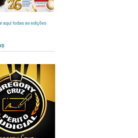
 aqui todas as edições
os