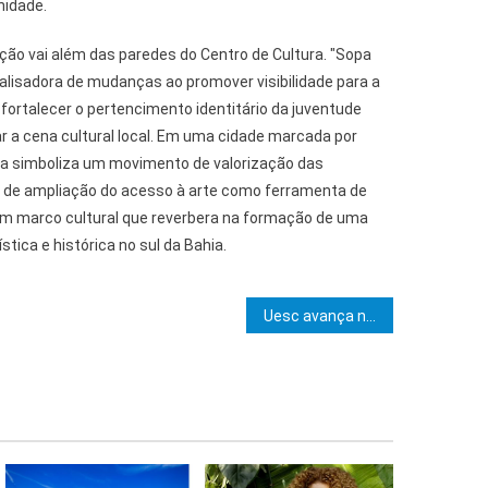
nidade.
ção vai além das paredes do Centro de Cultura. "Sopa
isadora de mudanças ao promover visibilidade para a
ortalecer o pertencimento identitário da juventude
ar a cena cultural local. Em uma cidade marcada por
ra simboliza um movimento de valorização das
 e de ampliação do acesso à arte como ferramenta de
um marco cultural que reverbera na formação de uma
stica e histórica no sul da Bahia.
e Post
Uesc avança na modernização tecnológica com ampliação da rede Wi-Fi e investimento estratégico