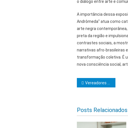
o diálogo entre arte e comu
A importância dessa exposi
Andrômeda" atua como catal
arte negra contemporânea, f
preta da região e impulsion
contrastes sociais, a most
narrativas afro-brasileiras
transformação coletiva. É 
nova consciência social, artí
Navegação d
Vereadores buscam esclarecimentos após demissão de servidores
Posts Relacionados