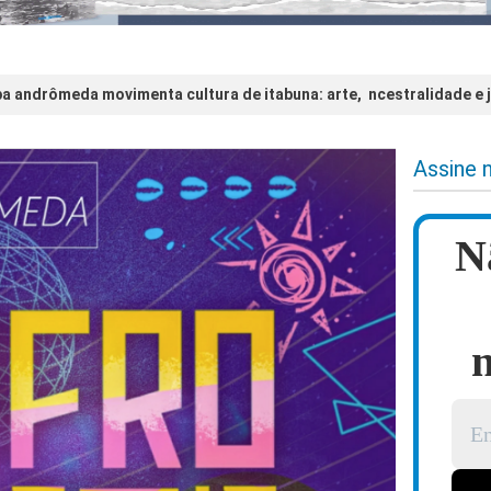
a andrômeda movimenta cultura de itabuna: arte, ncestralidade e
Assine 
N
n