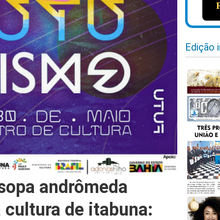
Edição 
 sopa andrômeda
cultura de itabuna: