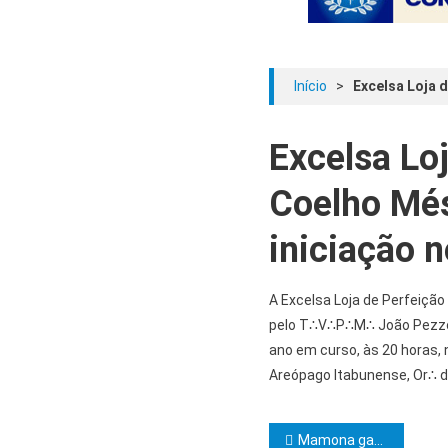
Início
>
Excelsa Loja 
Excelsa Lo
Coelho Més
iniciação n
A Excelsa Loja de Perfeição
pelo T∴V∴P∴M∴ João Pezzo 
ano em curso, às 20 horas
Areópago Itabunense, Or∴ de
Navegação d
Mamona ganha destaque na Bahia e produção cresce 100%