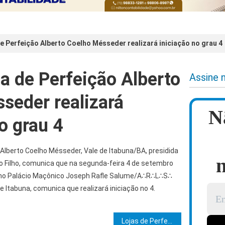
de Perfeição Alberto Coelho Mésseder realizará iniciação no grau 4
ja de Perfeição Alberto
Assine 
seder realizará
N
o grau 4
 Alberto Coelho Mésseder, Vale de Itabuna/BA, presidida
n
Filho, comunica que na segunda-feira 4 de setembro
, no Palácio Maçônico Joseph Rafle Salume/A∴R∴L∴S∴
 Itabuna, comunica que realizará iniciação no 4.
e Post
Lojas de Perfeições de Ilhéus divulgam calendário de iniciações do 2º semestre de 2023