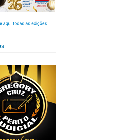
 aqui todas as edições
os