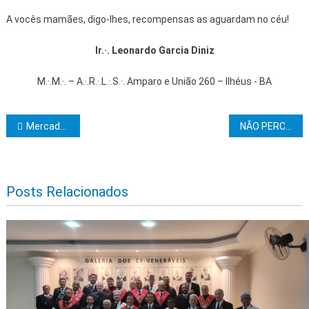
A vocês mamães, digo-lhes, recompensas as aguardam no céu!
Ir
.·.
Leonardo Garcia Diniz
M.·.M.·. – A.·.R.·.L.·.S.·. Amparo e União 260 – Ilhéus - BA
Navegação de Post
Mercado municipal e novos equipamentos dinamizam agricultura familiar em Vereda
NÃO PERCAM MEUS IRMÃOS!
Posts Relacionados