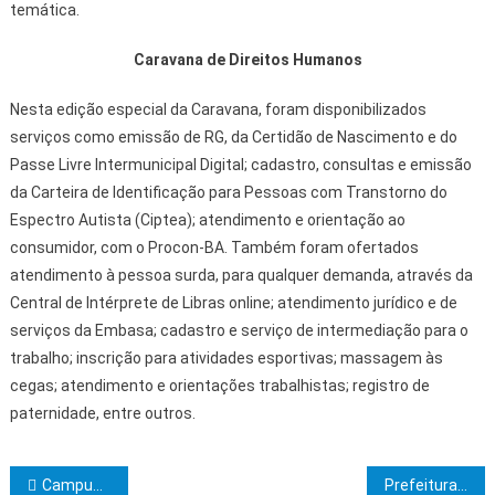
temática.
Caravana de Direitos Humanos
Nesta edição especial da Caravana, foram disponibilizados
serviços como emissão de RG, da Certidão de Nascimento e do
Passe Livre Intermunicipal Digital; cadastro, consultas e emissão
da Carteira de Identificação para Pessoas com Transtorno do
Espectro Autista (Ciptea); atendimento e orientação ao
consumidor, com o Procon-BA. Também foram ofertados
atendimento à pessoa surda, para qualquer demanda, através da
Central de Intérprete de Libras online; atendimento jurídico e de
serviços da Embasa; cadastro e serviço de intermediação para o
trabalho; inscrição para atividades esportivas; massagem às
cegas; atendimento e orientações trabalhistas; registro de
paternidade, entre outros.
Navegação de Post
Campus da Uesc é o que tem o maior número de paus-brasil no mundo
Prefeitura de Ibicaraí realiza Audiência Pública para mostrar metas fiscais do 2º quadrimestre de 2024