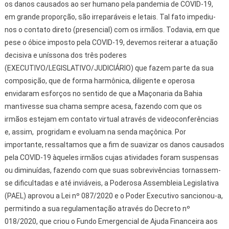
os danos causados ao ser humano pela pandemia de COVID-19,
em grande proporção, são irreparáveis e letais. Tal fato impediu-
nos o contato direto (presencial) com os irmãos. Todavia, em que
pese o óbice imposto pela COVID-19, devemos reiterar a atuação
decisiva e uníssona dos três poderes
(EXECUTIVO/LEGISLATIVO/JUDICIÁRIO) que fazem parte da sua
composição, que de forma harmônica, diligente e operosa
envidaram esforços no sentido de que a Maçonaria da Bahia
mantivesse sua chama sempre acesa, fazendo com que os
irmãos estejam em contato virtual através de videoconferências
e, assim, progridam e evoluam na senda maçônica. Por
importante, ressaltamos que a fim de suavizar os danos causados
pela COVID-19 àqueles irmãos cujas atividades foram suspensas
ou diminuídas, fazendo com que suas sobrevivências tornassem-
se dificultadas e até inviáveis, a Poderosa Assembleia Legislativa
(PAEL) aprovou a Lei nº 087/2020 e o Poder Executivo sancionou-a,
permitindo a sua regulamentação através do Decreto nº
018/2020, que criou o Fundo Emergencial de Ajuda Financeira aos