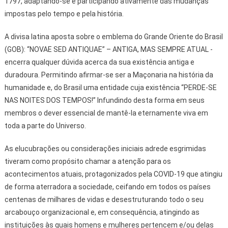
1797, adaptando-se e participando ativamente das mudanças
impostas pelo tempo e pela história.
A divisa latina aposta sobre o emblema do Grande Oriente do Brasil
(GOB): “NOVAE SED ANTIQUAE” – ANTIGA, MAS SEMPRE ATUAL -
encerra qualquer dúvida acerca da sua existência antiga e
duradoura. Permitindo afirmar-se ser a Maçonaria na história da
humanidade e, do Brasil uma entidade cuja existência “PERDE-SE
NAS NOITES DOS TEMPOS!” Infundindo desta forma em seus
membros o dever essencial de mantê-la eternamente viva em
toda a parte do Universo.
As elucubrações ou considerações iniciais adrede esgrimidas
tiveram como propósito chamar a atenção para os
acontecimentos atuais, protagonizados pela COVID-19 que atingiu
de forma aterradora a sociedade, ceifando em todos os países
centenas de milhares de vidas e desestruturando todo o seu
arcabouço organizacional e, em consequência, atingindo as
instituições às quais homens e mulheres pertencem e/ou delas