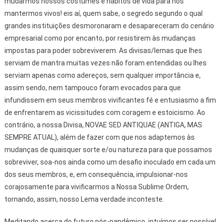
mudarmos nossos costumes e hábitos de vida para nos
mantermos vivos! eis aí, quem sabe, o segredo segundo o qual
grandes instituições desmoronaram e desapareceram do cenário
empresarial como por encanto, por resistirem às mudanças
impostas para poder sobreviverem. As divisas/lemas que lhes
serviam de mantra muitas vezes não foram entendidas ou lhes
serviam apenas como adereços, sem qualquer importância e,
assim sendo, nem tampouco foram evocados para que
infundissem em seus membros vivificantes fé e entusiasmo a fim
de enfrentarem as vicissitudes com coragem e estoicismo. Ao
contrário, a nossa Divisa, NOVAE SED ANTIQUAE (ANTIGA, MAS
SEMPRE ATUAL), além de fazer com que nos adaptemos às
mudanças de quaisquer sorte e/ou natureza para que possamos
sobreviver, soa-nos ainda como um desafio inoculado em cada um
dos seus membros, e, em consequência, impulsionar-nos
corajosamente para vivificarmos a Nossa Sublime Ordem,
tornando, assim, nosso Lema verdade inconteste.
Meditando acerca do futuro pós-pandêmico, intuímos ser possível