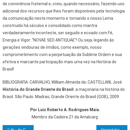
de convivência fraternal e, creio, quando necessário, fazendo uso
adicional dos recursos que lhes foram disponíveis pela tecnologia
da comunicação neste momento e tornando o nosso Lema
construído há séculos e consolidado como mantra
verdadeiramente inconteste, ser seguido e ecoado com Fé,
Energia e Vigor: “NOVAE SED ANTIQUAE”! Ou seja, legando às
gerações vindouras de irmãos, como exemplo, nosso
comprometimento com a perpetuação da Sublime Ordem e sua
efetiva e marcante participação mais uma vez na História do
Brasil!
BIBLIOGRAFIA: CARVALHO, William Almeida de; CASTELLANI, José.
História do Grande Oriente do Brasil:
a maçonaria na história do
Brasil. São Paulo. Madras; Grande Oriente do Brasil (GOB), 2009.
Por Luiz Roberto A. Rodrigues Maia.
Membro da Cadeira 21 da Amalcarg.
IIr.·. de Camacan reúnem-se com Inspetor Litúrgico com a intenção de fundar uma Loja de Perfeição
Hospitaleiro