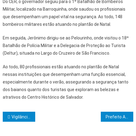
Do CER, o governador seguiu para o 1º Batalhão de Bombeiros
Militar, localizado na Barroquinha, onde saudou os profissionais
que desempenham um papel vital na segurança. Ao todo, 148
bombeiros militares estão atuando no plantão de Natal.
Em seguida, Jerônimo dirigiu-se ao Pelourinho, onde visitou o 18º
Batalhão de Polícia Militar e a Delegacia de Proteção ao Turista
(Deltur), situada no Largo do Cruzeiro de São Francisco.
Ao todo, 80 profissionais estão atuando no plantão de Natal
nessas instituições que desempenham uma função essencial,
especialmente durante o verão, assegurando a segurança tanto
dos baianos quanto dos turistas que exploram as belezas e
atrativos do Centro Histórico de Salvador.
Navegação de Post
Vigilância e Resistência realiza sessão magna de aniversário
Prefeito Augusto Castro lança Programa Acelera Itabuna no São Pedro, Daniel Gomes e Pedro Jerônimo