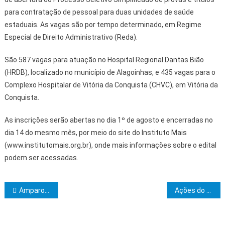
para contratação de pessoal para duas unidades de saúde
estaduais. As vagas são por tempo determinado, em Regime
Especial de Direito Administrativo (Reda).
São 587 vagas para atuação no Hospital Regional Dantas Bião
(HRDB), localizado no município de Alagoinhas, e 435 vagas para o
Complexo Hospitalar de Vitória da Conquista (CHVC), em Vitória da
Conquista.
As inscrições serão abertas no dia 1º de agosto e encerradas no
dia 14 do mesmo mês, por meio do site do Instituto Mais
(www.institutomais.org.br), onde mais informações sobre o edital
podem ser acessadas.
Navegação de Post
Amparo e União empossará nova diretoria
Ações do programa Saúde na Comunidade contemplam moradores do Rio do Engenho na próxima terça (18)