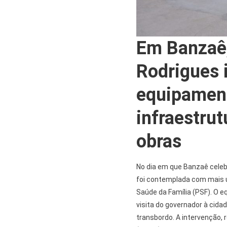
Em Banzaê
Rodrigues 
equipament
infraestrut
obras
No dia em que Banzaê celeb
foi contemplada com mais 
Saúde da Família (PSF). O e
visita do governador à cid
transbordo. A intervenção, 