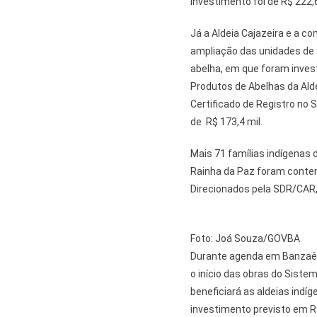
investimento foi de R$ 222,6
Já a Aldeia Cajazeira e a
ampliação das unidades de 
abelha, em que foram invest
Produtos de Abelhas da Alde
Certificado de Registro no 
de R$ 173,4 mil.
Mais 71 famílias indígenas 
Rainha da Paz foram contem
Direcionados pela SDR/CAR,
Foto: Joá Souza/GOVBA
Durante agenda em Banzaê,
o início das obras do Sist
beneficiará as aldeias ind
investimento previsto em R$