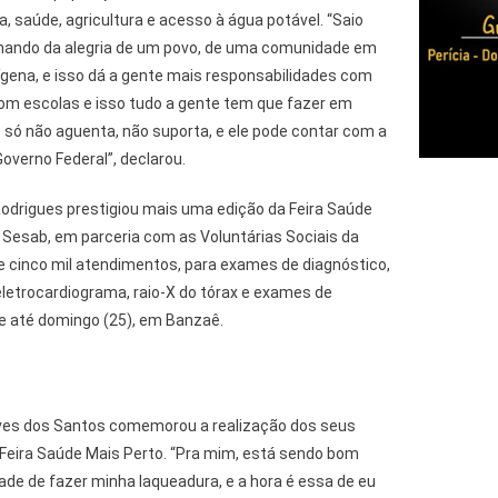
, saúde, agricultura e acesso à água potável. “Saio
ilhando da alegria de um povo, de uma comunidade em
ígena, e isso dá a gente mais responsabilidades com
om escolas e isso tudo a gente tem que fazer em
o só não aguenta, não suporta, e ele pode contar com a
overno Federal”, declarou.
Rodrigues prestigiou mais uma edição da Feira Saúde
 Sesab, em parceria com as Voluntárias Sociais da
e cinco mil atendimentos, para exames de diagnóstico,
 eletrocardiograma, raio-X do tórax e exames de
ce até domingo (25), em Banzaê.
es dos Santos comemorou a realização dos seus
Feira Saúde Mais Perto. “Pra mim, está sendo bom
ade de fazer minha laqueadura, e a hora é essa de eu