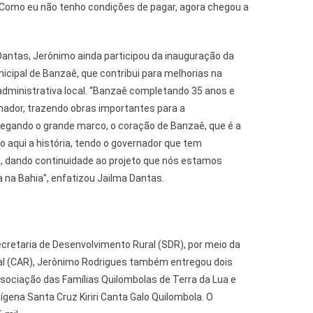
Como eu não tenho condições de pagar, agora chegou a
 Dantas, Jerônimo ainda participou da inauguração da
icipal de Banzaê, que contribui para melhorias na
administrativa local. “Banzaê completando 35 anos e
nador, trazendo obras importantes para a
regando o grande marco, o coração de Banzaê, que é a
 aqui a história, tendo o governador que tem
a, dando continuidade ao projeto que nós estamos
a na Bahia”, enfatizou Jailma Dantas.
cretaria de Desenvolvimento Rural (SDR), por meio da
l (CAR), Jerônimo Rodrigues também entregou dois
ssociação das Famílias Quilombolas de Terra da Lua e
gena Santa Cruz Kiriri Canta Galo Quilombola. O