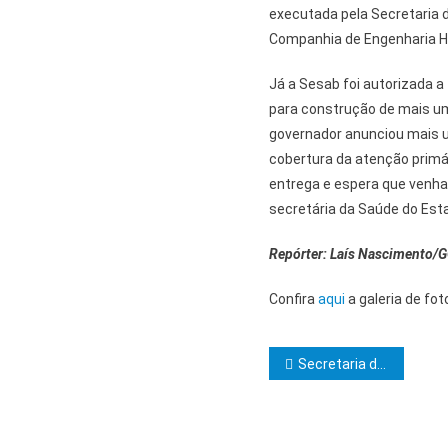
executada pela Secretaria d
Companhia de Engenharia Hí
Já a Sesab foi autorizada a
para construção de mais uma
governador anunciou mais u
cobertura da atenção primár
entrega e espera que venha 
secretária da Saúde do Est
Repórter: Laís Nascimento
Confira
aqui
a galeria de fo
Navegação d
Secretaria da Educação do Estado realiza campanha de apoio a desabrigados pelas chuvas e arrecada 2,3 toneladas de alimentos