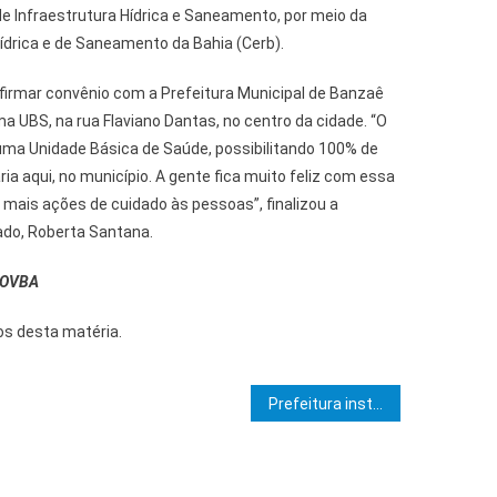
e Infraestrutura Hídrica e Saneamento, por meio da
drica e de Saneamento da Bahia (Cerb).
 firmar convênio com a Prefeitura Municipal de Banzaê
 UBS, na rua Flaviano Dantas, no centro da cidade. “O
ma Unidade Básica de Saúde, possibilitando 100% de
ia aqui, no município. A gente fica muito feliz com essa
mais ações de cuidado às pessoas”, finalizou a
ado, Roberta Santana.
/GOVBA
tos desta matéria.
e Post
Prefeitura institui Comenda Gregório Luís para homenagear pessoas que atuam pela igualdade racial