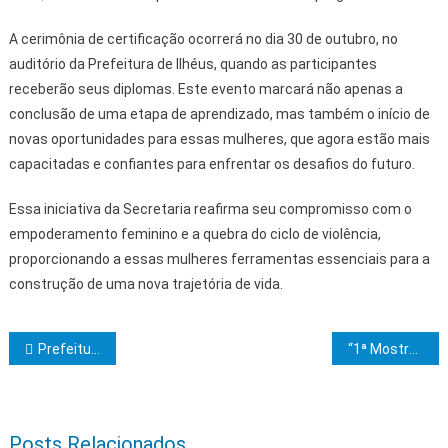
A cerimônia de certificação ocorrerá no dia 30 de outubro, no
auditório da Prefeitura de Ilhéus, quando as participantes
receberão seus diplomas. Este evento marcará não apenas a
conclusão de uma etapa de aprendizado, mas também o início de
novas oportunidades para essas mulheres, que agora estão mais
capacitadas e confiantes para enfrentar os desafios do futuro.
Essa iniciativa da Secretaria reafirma seu compromisso com o
empoderamento feminino e a quebra do ciclo de violência,
proporcionando a essas mulheres ferramentas essenciais para a
construção de uma nova trajetória de vida.
Navegação de Post
Prefeitura de Itabuna reestrutura Plano de Ação para minimizar impactos das chuvas
“1ª Mostra APS, Aqui Tem SUS Itabuna” acontecerá em novembro
Posts Relacionados