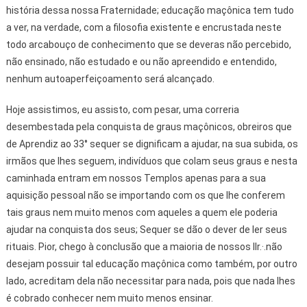
história dessa nossa Fraternidade; educação maçônica tem tudo
a ver, na verdade, com a filosofia existente e encrustada neste
todo arcabouço de conhecimento que se deveras não percebido,
não ensinado, não estudado e ou não apreendido e entendido,
nenhum autoaperfeiçoamento será alcançado.
Hoje assistimos, eu assisto, com pesar, uma correria
desembestada pela conquista de graus maçônicos, obreiros que
de Aprendiz ao 33° sequer se dignificam a ajudar, na sua subida, os
irmãos que lhes seguem, indivíduos que colam seus graus e nesta
caminhada entram em nossos Templos apenas para a sua
aquisição pessoal não se importando com os que lhe conferem
tais graus nem muito menos com aqueles a quem ele poderia
ajudar na conquista dos seus; Sequer se dão o dever de ler seus
rituais. Pior, chego à conclusão que a maioria de nossos IIr.·.não
desejam possuir tal educação maçônica como também, por outro
lado, acreditam dela não necessitar para nada, pois que nada lhes
é cobrado conhecer nem muito menos ensinar.