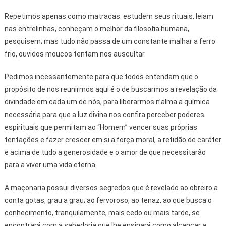
Repetimos apenas como matracas: estudem seus rituais, leiam
nas entrelinhas, conheçam o melhor da filosofia humana,
pesquisem; mas tudo não passa de um constante malhar a ferro
frio, ouvidos moucos tentam nos auscultar.
Pedimos incessantemente para que todos entendam que o
propósito de nos reunirmos aqui é o de buscarmos a revelação da
divindade em cada um de nós, para liberarmos n’alma a química
necessária para que a luz divina nos confira perceber poderes
espirituais que permitam ao “Homem” vencer suas próprias
tentações e fazer crescer em si a força moral, a retidão de caráter
e acima de tudo a generosidade e o amor de que necessitarão
para a viver uma vida eterna.
A maçonaria possui diversos segredos que é revelado ao obreiro a
conta gotas, grau a grau; ao fervoroso, ao tenaz, ao que busca o
conhecimento, tranquilamente, mais cedo ou mais tarde, se
encontrará com a sabedoria que lhe ensinará como alcançar a