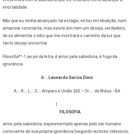
imortalidade.
Não que eu tenha alcançado tal estágio, estou em ebulição, num
amarroar constante, mas existe em mim um desejo, verdadeiro,
de só alimentar o lobo que me mostrará o caminho da luz que
tanto desejo encontrar.
Filosofia*¹-², ao pé da letra, é amor pela sabedoria, é fuga da
ignorância.
Ir
.·.
Leonardo Garcia Diniz
A
.·.
R
.·.
L
.·.
S
.·.
Amparo e União 260 – Or
.·.
de Ilhéus - BA
FILOSOFIA
amor pela sabedoria, experimentado apenas pelo ser humano
consciente de sua própria ignorância [segundo autores clássicos,