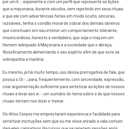
por um Ir
.·.
experiente e com um perfil que represente as lições
que a maçonaria, durante séculos, vem repetindo em seus rituais
e que ele com advertências feitas em modo oculto, sinceras,
razoáveis, tenha o condão moral de cobrar dos demais obreiros
que construam em seu interior um comportamento tolerante,
misericordioso, honesto e verdadeiro; que seja o maçom um
Homem adequado à Maçonaria e a sociedade que o abraça,
filosoficamente alimentando o seu espírito afim de que este se
sobreponha a matéria.
Eu mesmo, já há muito tempo, uso dessa prerrogativa de fala, que
possui o Or
.·.
, para, frequentemente, com sinceridade, expressão,
criar argumentação suficiente para sintetizar as lições de nossos
rituais e levar aos iir
.·.
um sumário do tema sobre o do que nossos
rituais tentam nos dizer e treinar.
Os Altos Corpos me emprestaram experiencia e facilidade para
sintetizar instruções sem que eu me visse atirado a vala comum
daqueles cansativos discursos que se repetem sessões após