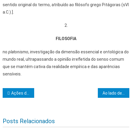
sentido original do termo, atribuído ao filósofo grego Pitágoras (sVI
a.C.).].
2.
FILOSOFIA
no
platonismo
, investigação da dimensão essencial e ontológica do
mundo real, ultrapassando a opinião irrefletida do senso comum
que se mantém cativa da realidade empírica e das aparências
sensíveis.
Navegação de Post
Ações do programa Saúde na Comunidade contemplam moradores do Rio do Engenho na próxima terça (18)
Ao lado de ministros, governador entrega Colégio de Tempo Integral e adere a programas federais em Feira de Santana
Posts Relacionados