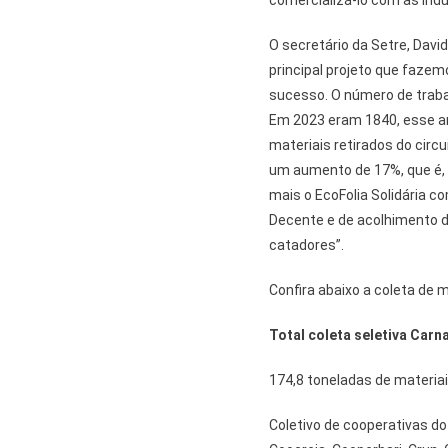
comercializá-lo com as indú
O secretário da Setre, Dav
principal projeto que fazemo
sucesso. O número de traba
Em 2023 eram 1840, esse an
materiais retirados do circ
um aumento de 17%, que é, 
mais o EcoFolia Solidária 
Decente e de acolhimento d
catadores”.
Confira abaixo a coleta de m
Total coleta seletiva Carn
174,8 toneladas de materiais
Coletivo de cooperativas do