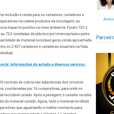
erar inclusão e renda para os catadores, catadoras e
Acesse
ooperativas na cadeia produtiva da reciclagem, ao
e impacto positivo no meio ambiente. Foram 101,2
ras 73,5 toneladas de plástico/pet interceptados pelos
Parceir
uantidade de material reciclável gerou renda aproximada
entre os 2.437 catadores e catadoras atuantes na folia,
dividual.
gov.br. Informações do estado e diversos serviços,
0 centrais de coleta nas adjacências dos circuitos
ra, coordenadas por 16 cooperativas, para onde os
al reciclável catado. Após a pesagem, o catador recebia
uilo do material catado. Agora, todo o material recolhido
perativas que aguardarão o melhor momento para