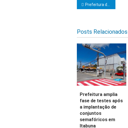
Navegação d
Prefeitura destaca parceria e parabeniza blocos e artistas pela realização do Carnaval Cultural
Posts Relacionados
Prefeitura amplia
fase de testes após
a implantação de
conjuntos
semafóricos em
Itabuna