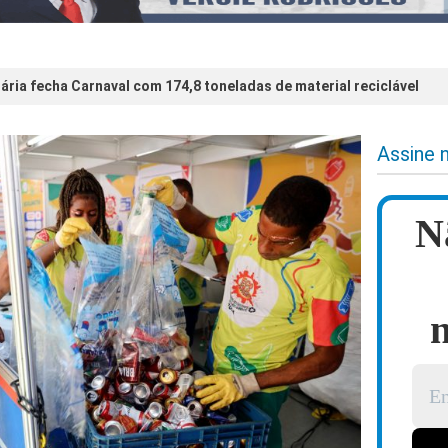
ária fecha Carnaval com 174,8 toneladas de material reciclável
Assine 
N
n