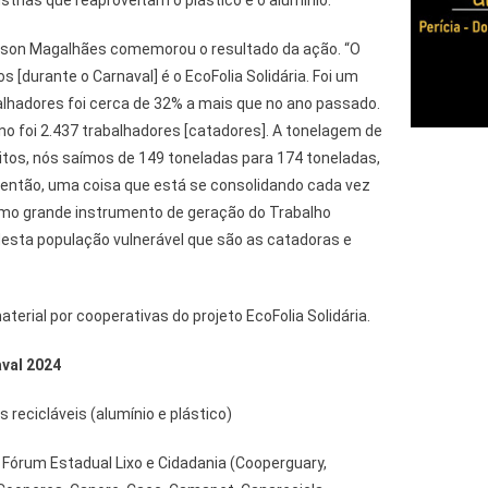
strias que reaproveitam o plástico e o alumínio.
idson Magalhães comemorou o resultado da ação. “O
s [durante o Carnaval] é o EcoFolia Solidária. Foi um
lhadores foi cerca de 32% a mais que no ano passado.
o foi 2.437 trabalhadores [catadores]. A tonelagem de
uitos, nós saímos de 149 toneladas para 174 toneladas,
então, uma coisa que está se consolidando cada vez
como grande instrumento de geração do Trabalho
esta população vulnerável que são as catadoras e
aterial por cooperativas do projeto EcoFolia Solidária.
aval 2024
 recicláveis (alumínio e plástico)
 Fórum Estadual Lixo e Cidadania (Cooperguary,