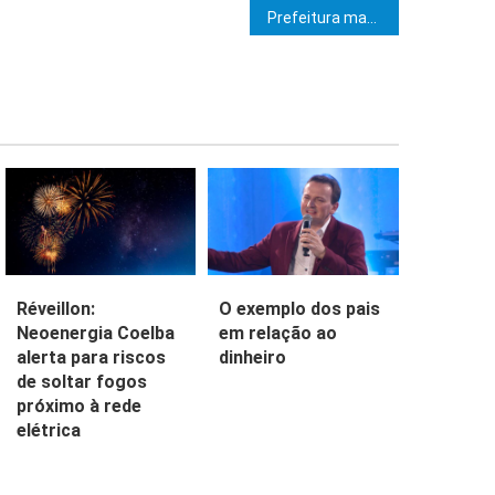
e Post
Prefeitura mantém em ritmo acelerado diversas obras na sede e nos distritos de Ibicaraí
Réveillon:
O exemplo dos pais
Neoenergia Coelba
em relação ao
alerta para riscos
dinheiro
de soltar fogos
próximo à rede
elétrica