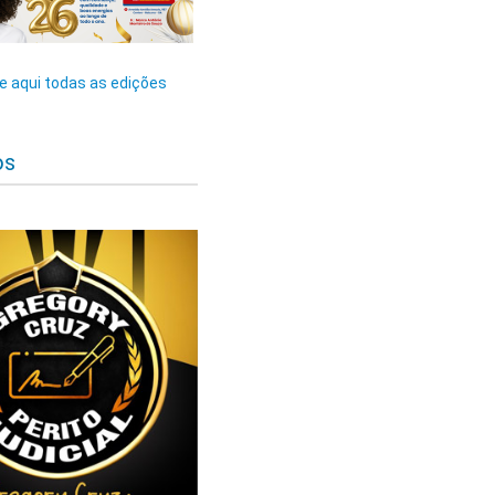
 aqui todas as edições
os