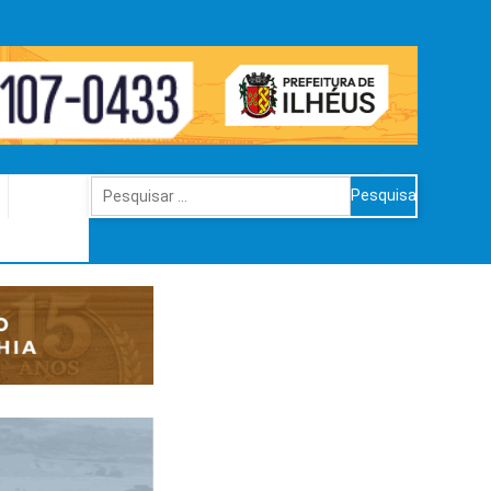
Pesquisar
por: