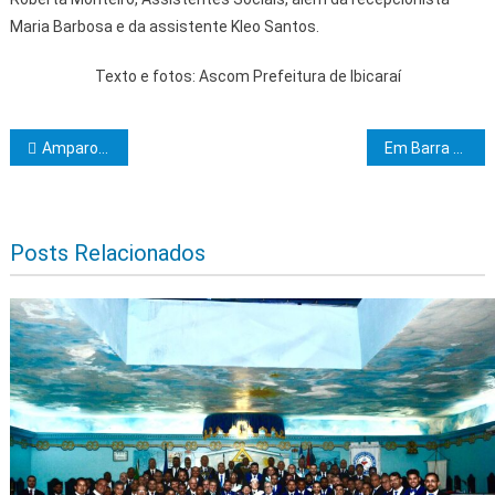
Maria Barbosa e da assistente Kleo Santos.
Texto e fotos: Ascom Prefeitura de Ibicaraí
Navegação de Post
Amparo e União divulga o calendário do 2º semestre
Em Barra do Choça, Governo do Estado inaugura colégio de tempo integral e outros equipamentos
Posts Relacionados