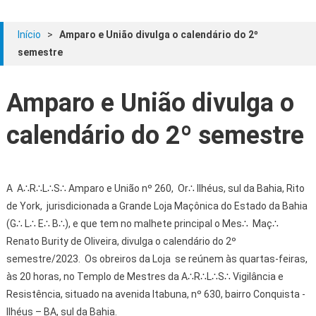
Início
>
Amparo e União divulga o calendário do 2º
semestre
Amparo e União divulga o
calendário do 2º semestre
A A∴R∴L∴S∴ Amparo e União nº 260, Or∴ Ilhéus, sul da Bahia, Rito
de York, jurisdicionada a Grande Loja Maçônica do Estado da Bahia
(G∴ L∴ E∴ B∴), e que tem no malhete principal o Mes∴ Maç∴
Renato Burity de Oliveira, divulga o calendário do 2º
semestre/2023. Os obreiros da Loja se reúnem às quartas-feiras,
às 20 horas, no Templo de Mestres da A∴R∴L∴S∴ Vigilância e
Resistência, situado na avenida Itabuna, nº 630, bairro Conquista -
Ilhéus – BA, sul da Bahia.